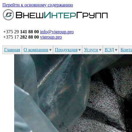
Перейти к основному содержанию
+375 29
141 88 00
info@vigroup.pro
+375 17
282 88 00
vigroup.pro
Главная
О компании
Продукция
Услуги
ВЭД
Конт