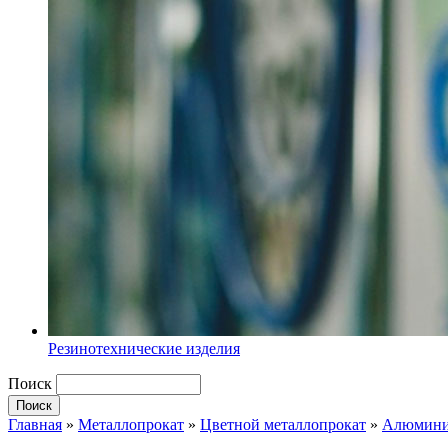
Резинотехнические изделия
Поиск
Главная
»
Металлопрокат
»
Цветной металлопрокат
»
Алюмини