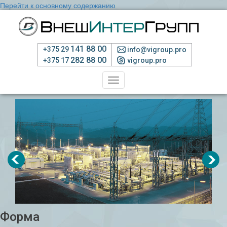
Перейти к основному содержанию
141 88 00
+375 29
info@vigroup.pro
282 88 00
+375 17
vigroup.pro
Toggle
navigation
Форма