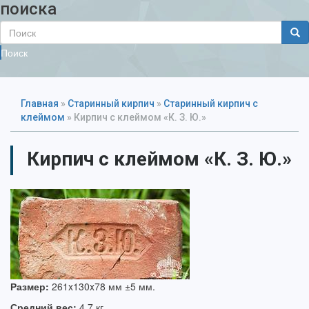
поиска
Поиск
Главная
»
Старинный кирпич
»
Старинный кирпич с
клеймом
»
Кирпич с клеймом «К. З. Ю.»
Кирпич с клеймом «К. З. Ю.»
Размер:
261x130x78 мм ±5 мм.
Средний вес:
4,7 кг.