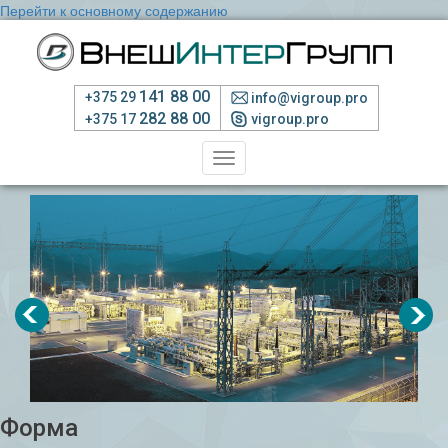
Перейти к основному содержанию
141 88 00
+375 29
info@vigroup.pro
282 88 00
+375 17
vigroup.pro
Toggle
navigation
Форма