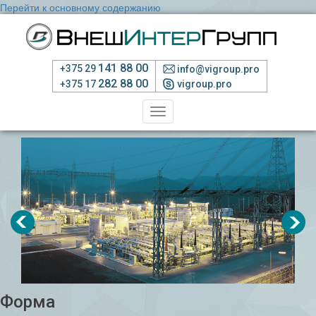
Перейти к основному содержанию
141 88 00
+375 29
info@vigroup.pro
282 88 00
+375 17
vigroup.pro
Toggle
navigation
Форма